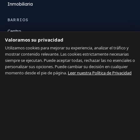
Inmobiliaria
BARRIOS
Centro
La Atunara
Valoramos su privacidad
Poniente
Utilizamos cookies para mejorar su experiencia, analizar el tráfico y
mostrar contenido relevante. Las cookies estrictamente necesarias
El Zabal
siempre se ejecutan. Puede aceptar todas, rechazar las no esenciales o
Santa Margarita
personalizar sus opciones. Puede cambiar su decisión en cualquier
La Alcaidesa
momento desde el pie de página.
Leer nuestra Política de Privacidad
LEGAL
Privacidad
Términos
Aviso Legal
Preferencias de cookies
Contacto