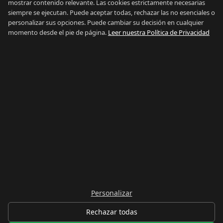
mostrar contenido relevante. Las cookies estrictamente necesarias
Privacidad
siempre se ejecutan. Puede aceptar todas, rechazar las no esenciales o
Términos
personalizar sus opciones. Puede cambiar su decisión en cualquier
momento desde el pie de página.
Leer nuestra Política de Privacidad
Aviso Legal
Preferencias de cookies
Contacto
IDIOMA
Español
English
© 2026 lalínea.com. Todos los derechos reservados.
Hecho en La Línea
Personalizar
Rechazar todas