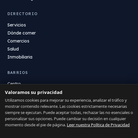
DIRECTORIO
Servicios
Dónde comer
Comercios
Salud
Inmobiliaria
BARRIOS
Centro
La Atunara
Valoramos su privacidad
Poniente
Utilizamos cookies para mejorar su experiencia, analizar el tráfico y
mostrar contenido relevante. Las cookies estrictamente necesarias
El Zabal
siempre se ejecutan. Puede aceptar todas, rechazar las no esenciales o
Santa Margarita
personalizar sus opciones. Puede cambiar su decisión en cualquier
La Alcaidesa
momento desde el pie de página.
Leer nuestra Política de Privacidad