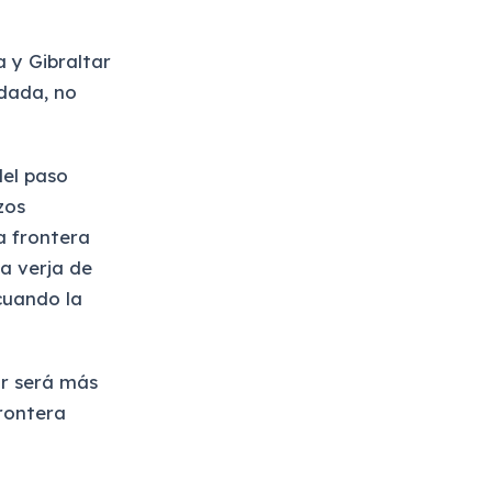
a y Gibraltar
dada, no
del paso
zos
a frontera
la verja de
 cuando la
ar será más
frontera