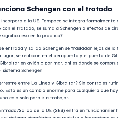
nciona Schengen con el tratado
e incorpora a la UE. Tampoco se integra formalmente 
 con el tratado, se suma a Schengen a efectos de cir
significa eso en la práctica?
de entrada y salida Schengen se trasladan lejos de la 
u lugar, se reubican en el aeropuerto y el puerto de Gib
a Gibraltar en avión o por mar, ahí es donde se compru
l sistema Schengen.
rrestre entre La Línea y Gibraltar? Sin controles rutin
o. Esto es un cambio enorme para cualquiera que ha
na cola solo para ir a trabajar.
Entrada/Salida de la UE (SES) entra en funcionamient
Es el sistema biométrico que registra a los nacionales