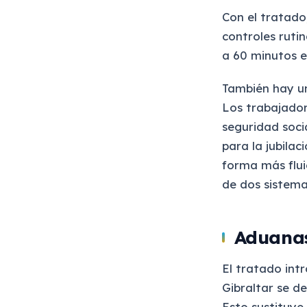
Con el tratado,
controles rutin
a 60 minutos e
También hay un
Los trabajador
seguridad socia
para la jubilac
forma más flui
de dos sistema
Aduanas
El tratado int
Gibraltar se d
Esto sustituye 