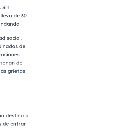
 Sin
 lleva de 30
andando.
d social.
dinados de
izaciones
stionan de
las grietas
on destino a
 de entrar.