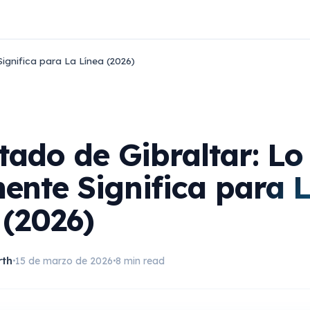
ignifica para La Línea (2026)
atado de Gibraltar: L
ente Significa para 
 (2026)
rth
15 de marzo de 2026
8 min read
•
•