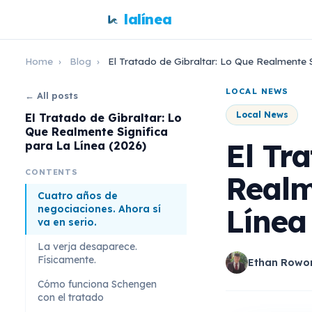
lalínea
Home
›
Blog
›
El Tratado de Gibraltar: Lo Que Realmente S
LOCAL NEWS
← All posts
Local News
El Tratado de Gibraltar: Lo
Que Realmente Significa
El Tr
para La Línea (2026)
CONTENTS
Realm
Cuatro años de
Línea
negociaciones. Ahora sí
va en serio.
La verja desaparece.
Físicamente.
Ethan Rowo
Cómo funciona Schengen
con el tratado