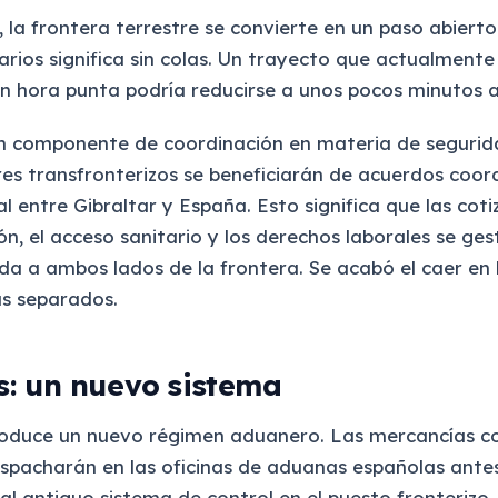
 la frontera terrestre se convierte en un paso abierto.
arios significa sin colas. Un trayecto que actualmente
n hora punta podría reducirse a unos pocos minutos 
 componente de coordinación en materia de segurida
es transfronterizos se beneficiarán de acuerdos coor
l entre Gibraltar y España. Esto significa que las cot
ión, el acceso sanitario y los derechos laborales se ge
da a ambos lados de la frontera. Se acabó el caer en 
s separados.
: un nuevo sistema
roduce un nuevo régimen aduanero. Las mercancías c
espacharán en las oficinas de aduanas españolas antes
al antiguo sistema de control en el puesto fronterizo.