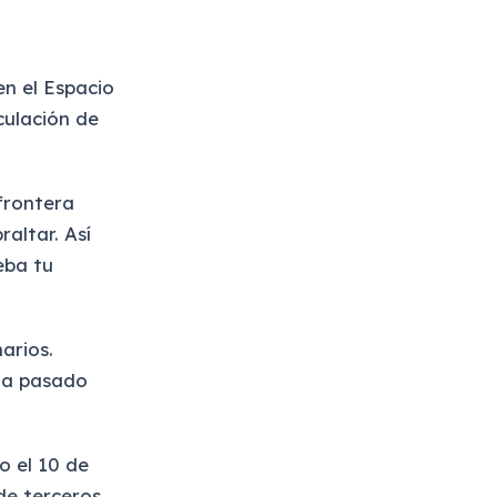
en el Espacio
culación de
frontera
raltar. Así
eba tu
arios.
ya pasado
o el 10 de
 de terceros