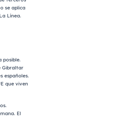
o se aplica
 La Línea.
 posible.
 Gibraltar
es españoles.
UE que viven
os.
emana. El