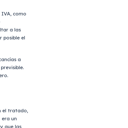
l IVA, como
e
tar a las
 posible el
cancías a
revisible.
ero.
 el tratado,
 era un
y que las