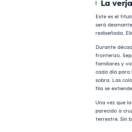
La verj
Este es el titu
será desmantel
rediseñada. El
Durante década
fronterizo. S
familiares y v
cada día para 
sobra. Las cola
fila se extiend
Una vez que la
parecido a cruz
terrestre. Sin 