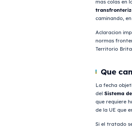
mas colas en 
transfronteriz
caminando, en 
Aclaracion imp
normas fronter
Territorio Brit
Que cam
La fecha objeti
del
Sistema de
que requiere hu
de la UE que e
Si el tratado s