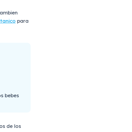
tambien
itanico
para
os bebes
os de los