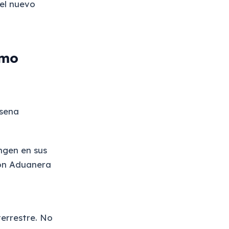
 el nuevo
omo
isena
ngen en sus
ion Aduanera
terrestre. No