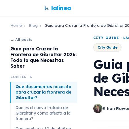
lalínea
Home
›
Blog
›
Guia para Cruzar la Frontera de Gibraltar 2
CITY GUIDE · L
← All posts
City Guide
Guia para Cruzar la
Frontera de Gibraltar 2026:
Guia 
Todo lo que Necesitas
Saber
de Gi
CONTENTS
Neces
Que documentos necesito
para cruzar la frontera de
Gibraltar?
Que es el nuevo tratado de
Ethan Rowo
Gibraltar y como afecta a la
frontera?
Que cambia el 10 de abril de