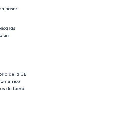
n pasar
plica las
o un
orio de la UE
biometrico
ros de fuera