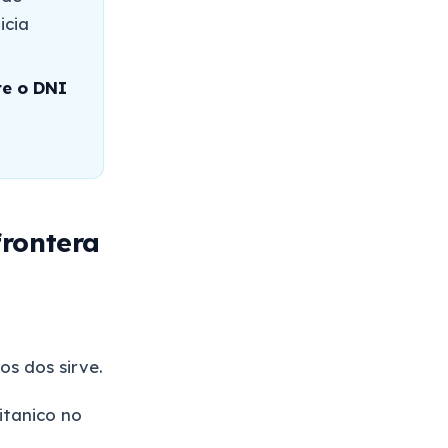
icia
e o DNI
frontera
os dos sirve.
itanico no