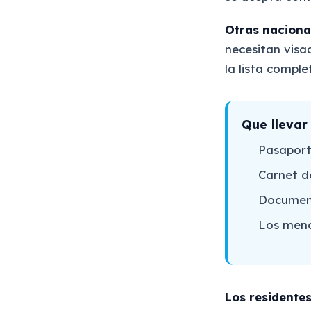
Otras naciona
necesitan visa
la lista comple
Que llevar
Pasaport
Carnet de
Document
Los meno
Los residentes