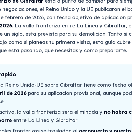
rizo de Gibraltar
esta a punto de cambiar para siemp
 negociaciones, el Reino Unido y la UE publicaron el b
e febrero de 2026, con fecha objetivo de aplicacion pr
 2026
. La valla fronteriza entre La Linea y Gibraltar, e
 un siglo, esta prevista para su demolicion. Tanto si c
ajo como si planeas tu primera visita, esta guia cubre
ue esta pasando, que necesitas y como prepararte.
apido
do Reino Unido-UE sobre Gibraltar tiene como fecha ob
ril de 2026
para su aplicacion provisional, aunque pod
se
ctivo, la valla fronteriza sera eliminada y
no habra c
porte
entre La Linea y Gibraltar
roles fronterizos se trasladan al
aeropuerto y puerto