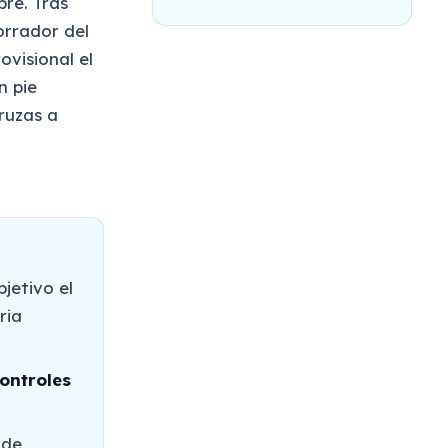
re. Tras
orrador del
ovisional el
n pie
ruzas a
jetivo el
ria
ontroles
de