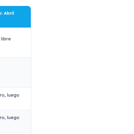
: Abril
 libre
ro, luego
ro, luego