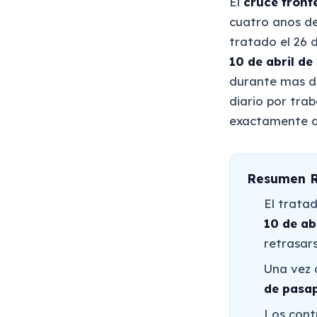
El
cruce fronte
cuatro anos de
tratado el 26 d
10 de abril de
durante mas de
diario por trab
exactamente q
Resumen R
El trata
10 de ab
retrasar
Una vez a
de pasa
Los cont