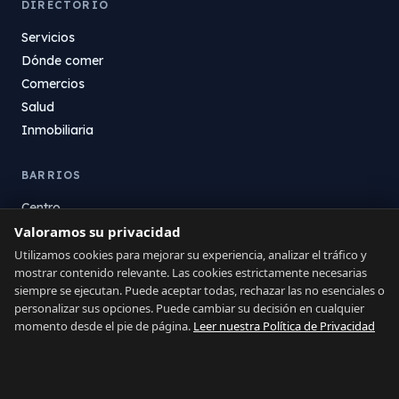
DIRECTORIO
Servicios
Dónde comer
Comercios
Salud
Inmobiliaria
BARRIOS
Centro
La Atunara
Valoramos su privacidad
Poniente
Utilizamos cookies para mejorar su experiencia, analizar el tráfico y
mostrar contenido relevante. Las cookies estrictamente necesarias
El Zabal
siempre se ejecutan. Puede aceptar todas, rechazar las no esenciales o
Santa Margarita
personalizar sus opciones. Puede cambiar su decisión en cualquier
La Alcaidesa
momento desde el pie de página.
Leer nuestra Política de Privacidad
LEGAL