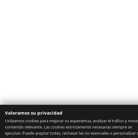
Valoramos su privacidad
Utilizamos cookies para mejorar su experiencia, analizar el tráfico y most
contenido relevante. Las cookies estrictamente necesarias siempre se
ejecutan. Puede aceptar todas, rechazar las no esenciales o personalizar 