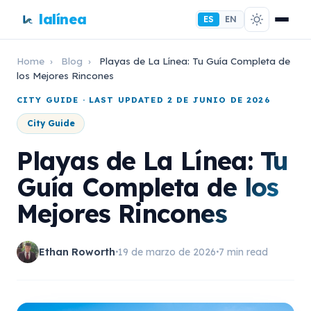
lalínea
ES
EN
Home
›
Blog
›
Playas de La Línea: Tu Guía Completa de
los Mejores Rincones
CITY GUIDE · LAST UPDATED 2 DE JUNIO DE 2026
City Guide
Playas de La Línea: Tu
Guía Completa de los
Mejores Rincones
Ethan Roworth
19 de marzo de 2026
7 min read
•
•