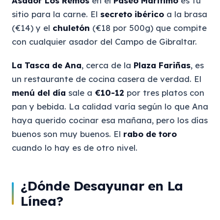
Asador Los Remos
en el
Paseo Marítimo
es tu
sitio para la carne. El
secreto ibérico
a la brasa
(€14) y el
chuletón
(€18 por 500g) que compite
con cualquier asador del Campo de Gibraltar.
La Tasca de Ana
, cerca de la
Plaza Fariñas
, es
un restaurante de cocina casera de verdad. El
menú del día
sale a
€10-12
por tres platos con
pan y bebida. La calidad varía según lo que Ana
haya querido cocinar esa mañana, pero los días
buenos son muy buenos. El
rabo de toro
cuando lo hay es de otro nivel.
¿Dónde Desayunar en La
Línea?