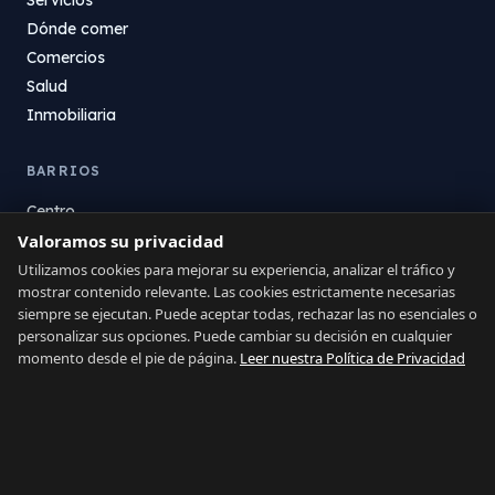
Dónde comer
Comercios
Salud
Inmobiliaria
BARRIOS
Centro
La Atunara
Valoramos su privacidad
Poniente
Utilizamos cookies para mejorar su experiencia, analizar el tráfico y
mostrar contenido relevante. Las cookies estrictamente necesarias
El Zabal
siempre se ejecutan. Puede aceptar todas, rechazar las no esenciales o
Santa Margarita
personalizar sus opciones. Puede cambiar su decisión en cualquier
La Alcaidesa
momento desde el pie de página.
Leer nuestra Política de Privacidad
LEGAL
Privacidad
Términos