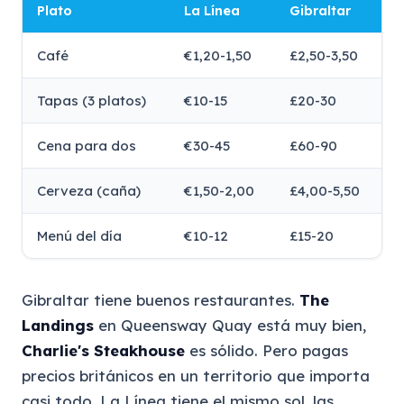
Plato
La Línea
Gibraltar
Café
€1,20-1,50
£2,50-3,50
Tapas (3 platos)
€10-15
£20-30
Cena para dos
€30-45
£60-90
Cerveza (caña)
€1,50-2,00
£4,00-5,50
Menú del día
€10-12
£15-20
Gibraltar tiene buenos restaurantes.
The
Landings
en Queensway Quay está muy bien,
Charlie's Steakhouse
es sólido. Pero pagas
precios británicos en un territorio que importa
casi todo. La Línea tiene el mismo sol, las