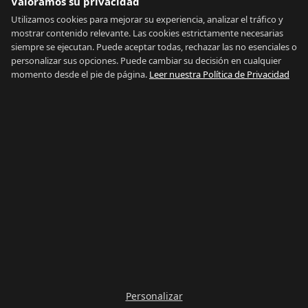
La Atunara
Valoramos su privacidad
Poniente
Utilizamos cookies para mejorar su experiencia, analizar el tráfico y
mostrar contenido relevante. Las cookies estrictamente necesarias
El Zabal
siempre se ejecutan. Puede aceptar todas, rechazar las no esenciales o
Santa Margarita
personalizar sus opciones. Puede cambiar su decisión en cualquier
La Alcaidesa
momento desde el pie de página.
Leer nuestra Política de Privacidad
LEGAL
Privacidad
Términos
Aviso Legal
Preferencias de cookies
Contacto
IDIOMA
Español
English
Personalizar