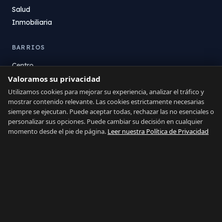
Salud
Inmobiliaria
BARRIOS
Centro
La Atunara
Valoramos su privacidad
Poniente
Utilizamos cookies para mejorar su experiencia, analizar el tráfico y
mostrar contenido relevante. Las cookies estrictamente necesarias
El Zabal
siempre se ejecutan. Puede aceptar todas, rechazar las no esenciales o
Santa Margarita
personalizar sus opciones. Puede cambiar su decisión en cualquier
La Alcaidesa
momento desde el pie de página.
Leer nuestra Política de Privacidad
LEGAL
Privacidad
Términos
Aviso Legal
Preferencias de cookies