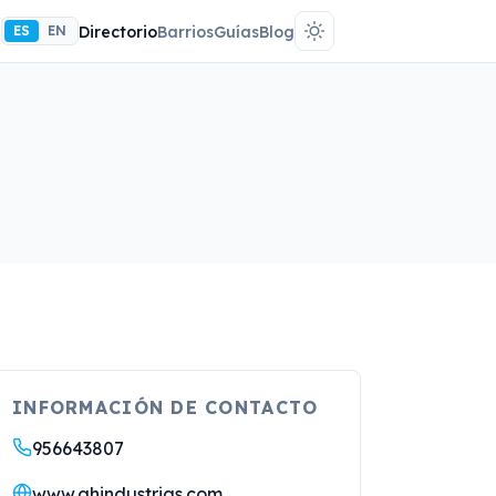
ES
EN
Directorio
Barrios
Guías
Blog
INFORMACIÓN DE CONTACTO
956643807
www.ahindustrias.com