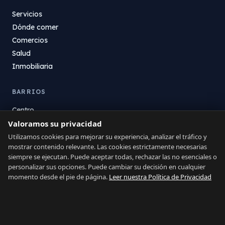
Servicios
Dónde comer
Comercios
Salud
Inmobiliaria
BARRIOS
Centro
Valoramos su privacidad
La Atunara
Poniente
Utilizamos cookies para mejorar su experiencia, analizar el tráfico y
mostrar contenido relevante. Las cookies estrictamente necesarias
El Zabal
siempre se ejecutan. Puede aceptar todas, rechazar las no esenciales o
Santa Margarita
personalizar sus opciones. Puede cambiar su decisión en cualquier
La Alcaidesa
momento desde el pie de página.
Leer nuestra Política de Privacidad
LEGAL
Privacidad