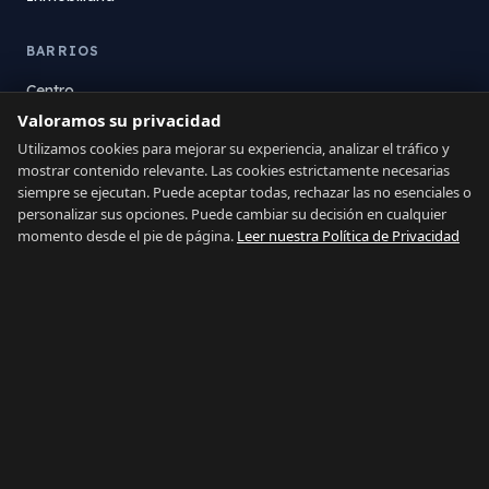
BARRIOS
Centro
Valoramos su privacidad
La Atunara
Poniente
Utilizamos cookies para mejorar su experiencia, analizar el tráfico y
mostrar contenido relevante. Las cookies estrictamente necesarias
El Zabal
siempre se ejecutan. Puede aceptar todas, rechazar las no esenciales o
Santa Margarita
personalizar sus opciones. Puede cambiar su decisión en cualquier
La Alcaidesa
momento desde el pie de página.
Leer nuestra Política de Privacidad
LEGAL
Privacidad
Términos
Aviso Legal
Preferencias de cookies
Contacto
IDIOMA