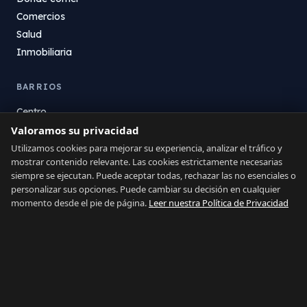
Comercios
Salud
Inmobiliaria
BARRIOS
Centro
Valoramos su privacidad
La Atunara
Poniente
Utilizamos cookies para mejorar su experiencia, analizar el tráfico y
mostrar contenido relevante. Las cookies estrictamente necesarias
El Zabal
siempre se ejecutan. Puede aceptar todas, rechazar las no esenciales o
Santa Margarita
personalizar sus opciones. Puede cambiar su decisión en cualquier
La Alcaidesa
momento desde el pie de página.
Leer nuestra Política de Privacidad
LEGAL
Privacidad
Términos
Aviso Legal