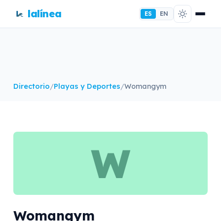
lalínea
ES
EN
Directorio
/
Playas y Deportes
/
Womangym
W
Womangym