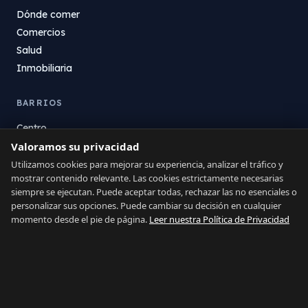
Dónde comer
Comercios
Salud
Inmobiliaria
BARRIOS
Centro
Valoramos su privacidad
La Atunara
Poniente
Utilizamos cookies para mejorar su experiencia, analizar el tráfico y
mostrar contenido relevante. Las cookies estrictamente necesarias
El Zabal
siempre se ejecutan. Puede aceptar todas, rechazar las no esenciales o
Santa Margarita
personalizar sus opciones. Puede cambiar su decisión en cualquier
La Alcaidesa
momento desde el pie de página.
Leer nuestra Política de Privacidad
LEGAL
Privacidad
Términos