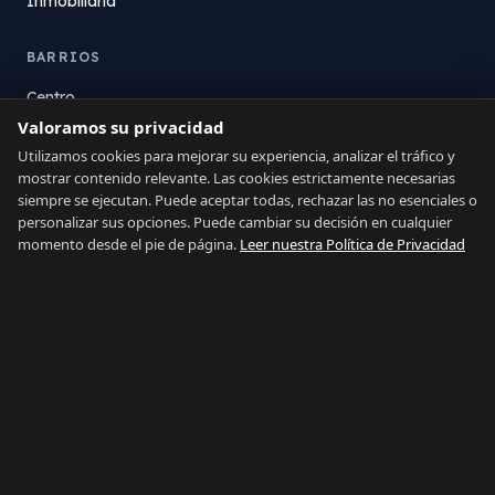
Inmobiliaria
BARRIOS
Centro
Valoramos su privacidad
La Atunara
Poniente
Utilizamos cookies para mejorar su experiencia, analizar el tráfico y
mostrar contenido relevante. Las cookies estrictamente necesarias
El Zabal
siempre se ejecutan. Puede aceptar todas, rechazar las no esenciales o
Santa Margarita
personalizar sus opciones. Puede cambiar su decisión en cualquier
La Alcaidesa
momento desde el pie de página.
Leer nuestra Política de Privacidad
LEGAL
Privacidad
Términos
Aviso Legal
Preferencias de cookies
Contacto