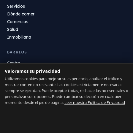
Servicios
Dónde comer
Comercios
Salud
Inmobiliaria
BARRIOS
Centro
Valoramos su privacidad
La Atunara
Poniente
Utilizamos cookies para mejorar su experiencia, analizar el tráfico y
mostrar contenido relevante. Las cookies estrictamente necesarias
El Zabal
siempre se ejecutan. Puede aceptar todas, rechazar las no esenciales o
Santa Margarita
personalizar sus opciones. Puede cambiar su decisión en cualquier
La Alcaidesa
momento desde el pie de página.
Leer nuestra Política de Privacidad
LEGAL
Privacidad