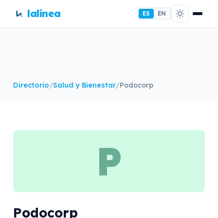
lalínea
ES
EN
Directorio
/
Salud y Bienestar
/
Podocorp
P
Podocorp