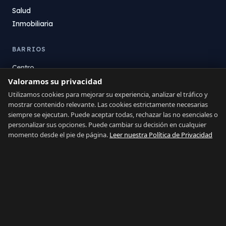
Salud
Inmobiliaria
BARRIOS
Centro
Valoramos su privacidad
La Atunara
Poniente
Utilizamos cookies para mejorar su experiencia, analizar el tráfico y
mostrar contenido relevante. Las cookies estrictamente necesarias
El Zabal
siempre se ejecutan. Puede aceptar todas, rechazar las no esenciales o
Santa Margarita
personalizar sus opciones. Puede cambiar su decisión en cualquier
La Alcaidesa
momento desde el pie de página.
Leer nuestra Política de Privacidad
LEGAL
Privacidad
Términos
Aviso Legal
Preferencias de cookies