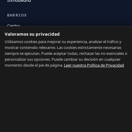
Inmobiliaria
BARRIOS
Centro
Valoramos su privacidad
La Atunara
Poniente
Utilizamos cookies para mejorar su experiencia, analizar el tráfico y
mostrar contenido relevante. Las cookies estrictamente necesarias
El Zabal
siempre se ejecutan. Puede aceptar todas, rechazar las no esenciales o
Santa Margarita
personalizar sus opciones. Puede cambiar su decisión en cualquier
La Alcaidesa
momento desde el pie de página.
Leer nuestra Política de Privacidad
LEGAL
Privacidad
Términos
Aviso Legal
Preferencias de cookies
Contacto