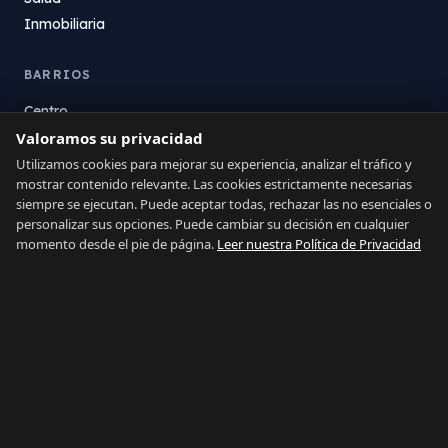
Inmobiliaria
BARRIOS
Centro
Valoramos su privacidad
La Atunara
Poniente
Utilizamos cookies para mejorar su experiencia, analizar el tráfico y
mostrar contenido relevante. Las cookies estrictamente necesarias
El Zabal
siempre se ejecutan. Puede aceptar todas, rechazar las no esenciales o
Santa Margarita
personalizar sus opciones. Puede cambiar su decisión en cualquier
La Alcaidesa
momento desde el pie de página.
Leer nuestra Política de Privacidad
LEGAL
Privacidad
Términos
Aviso Legal
Preferencias de cookies
Contacto