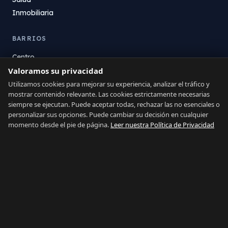
Inmobiliaria
BARRIOS
Centro
Valoramos su privacidad
La Atunara
Poniente
Utilizamos cookies para mejorar su experiencia, analizar el tráfico y
mostrar contenido relevante. Las cookies estrictamente necesarias
El Zabal
siempre se ejecutan. Puede aceptar todas, rechazar las no esenciales o
Santa Margarita
personalizar sus opciones. Puede cambiar su decisión en cualquier
La Alcaidesa
momento desde el pie de página.
Leer nuestra Política de Privacidad
LEGAL
Privacidad
Términos
Aviso Legal
Preferencias de cookies
Contacto