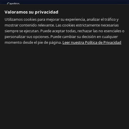
Centro
Valoramos su privacidad
La Atunara
Poniente
Utilizamos cookies para mejorar su experiencia, analizar el tráfico y
mostrar contenido relevante. Las cookies estrictamente necesarias
El Zabal
siempre se ejecutan. Puede aceptar todas, rechazar las no esenciales o
Santa Margarita
personalizar sus opciones. Puede cambiar su decisión en cualquier
La Alcaidesa
momento desde el pie de página.
Leer nuestra Política de Privacidad
LEGAL
Privacidad
Términos
Aviso Legal
Preferencias de cookies
Contacto
IDIOMA
Español
English