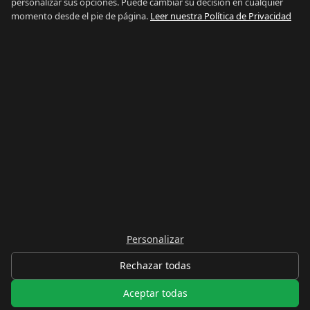
personalizar sus opciones. Puede cambiar su decisión en cualquier
La Alcaidesa
momento desde el pie de página.
Leer nuestra Política de Privacidad
LEGAL
Privacidad
Términos
Aviso Legal
Preferencias de cookies
Contacto
IDIOMA
Español
English
Personalizar
Rechazar todas
© 2026 lalínea.com. Todos los derechos reservados.
Aceptar todas
Hecho en La Línea