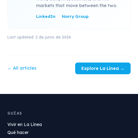
markets that move between the two.
LinkedIn
Norry Group
Last updated: 2 de junio de 2026
← All articles
Explore La Línea →
GUÍAS
Vivir en La Línea
Qué hacer