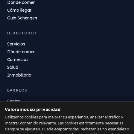
Dónde comer
Cómo llegar
Guía Schengen
DIRECTORIO
Servicios
Dónde comer
Comercios
Salud
Inmobiliaria
BARRIOS
Centro
La Atunara
Valoramos su privacidad
Poniente
Utilizamos cookies para mejorar su experiencia, analizar el tráfico y
mostrar contenido relevante. Las cookies estrictamente necesarias
El Zabal
siempre se ejecutan. Puede aceptar todas, rechazar las no esenciales o
Santa Margarita