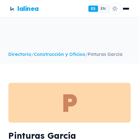
lalínea
ES
EN
Directorio
/
Construcción y Oficios
/
Pinturas García
P
Pinturas García