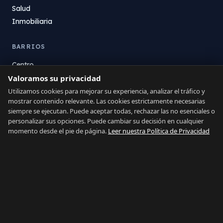
Salud
Inmobiliaria
BARRIOS
Centro
Valoramos su privacidad
La Atunara
Poniente
Utilizamos cookies para mejorar su experiencia, analizar el tráfico y
mostrar contenido relevante. Las cookies estrictamente necesarias
El Zabal
siempre se ejecutan. Puede aceptar todas, rechazar las no esenciales o
Santa Margarita
personalizar sus opciones. Puede cambiar su decisión en cualquier
La Alcaidesa
momento desde el pie de página.
Leer nuestra Política de Privacidad
LEGAL
Privacidad
Términos
Aviso Legal
Preferencias de cookies