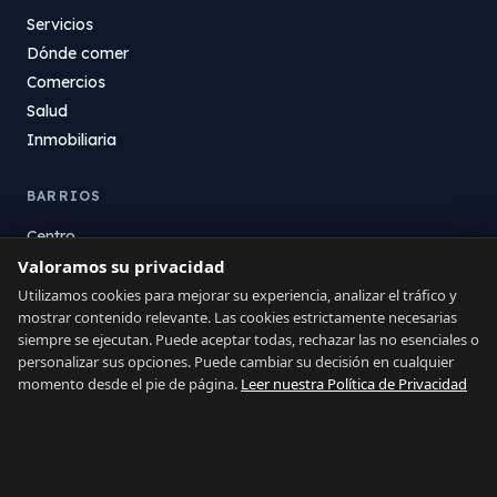
Servicios
Dónde comer
Comercios
Salud
Inmobiliaria
BARRIOS
Centro
Valoramos su privacidad
La Atunara
Poniente
Utilizamos cookies para mejorar su experiencia, analizar el tráfico y
mostrar contenido relevante. Las cookies estrictamente necesarias
El Zabal
siempre se ejecutan. Puede aceptar todas, rechazar las no esenciales o
Santa Margarita
personalizar sus opciones. Puede cambiar su decisión en cualquier
La Alcaidesa
momento desde el pie de página.
Leer nuestra Política de Privacidad
LEGAL
Privacidad