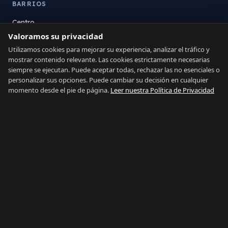
BARRIOS
Centro
Valoramos su privacidad
La Atunara
Poniente
Utilizamos cookies para mejorar su experiencia, analizar el tráfico y
mostrar contenido relevante. Las cookies estrictamente necesarias
El Zabal
siempre se ejecutan. Puede aceptar todas, rechazar las no esenciales o
Santa Margarita
personalizar sus opciones. Puede cambiar su decisión en cualquier
La Alcaidesa
momento desde el pie de página.
Leer nuestra Política de Privacidad
LEGAL
Privacidad
Términos
Aviso Legal
Preferencias de cookies
Contacto
IDIOMA
Español