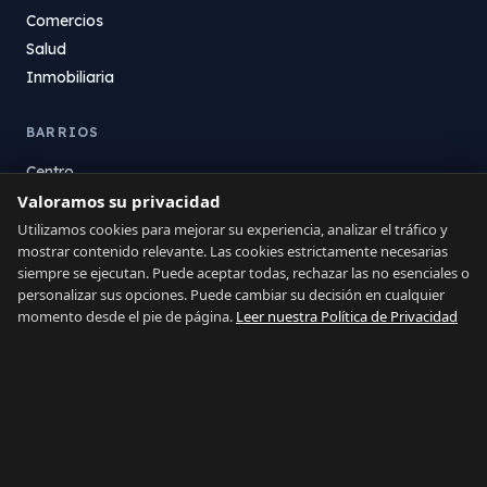
Comercios
Salud
Inmobiliaria
BARRIOS
Centro
Valoramos su privacidad
La Atunara
Poniente
Utilizamos cookies para mejorar su experiencia, analizar el tráfico y
mostrar contenido relevante. Las cookies estrictamente necesarias
El Zabal
siempre se ejecutan. Puede aceptar todas, rechazar las no esenciales o
Santa Margarita
personalizar sus opciones. Puede cambiar su decisión en cualquier
La Alcaidesa
momento desde el pie de página.
Leer nuestra Política de Privacidad
LEGAL
Privacidad
Términos
Aviso Legal