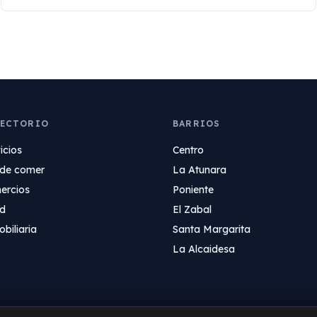
RECTORIO
BARRIOS
icios
Centro
de comer
La Atunara
ercios
Poniente
ud
El Zabal
biliaria
Santa Margarita
La Alcaidesa