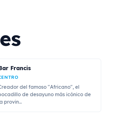
es
Bar Francis
CENTRO
Creador del famoso "Africano", el
bocadillo de desayuno más icónico de
a provin...