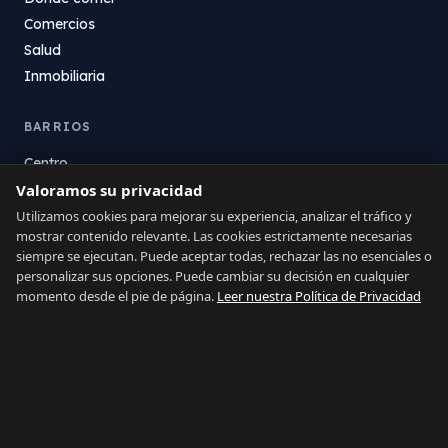
Comercios
Salud
Inmobiliaria
BARRIOS
Centro
Valoramos su privacidad
La Atunara
Poniente
Utilizamos cookies para mejorar su experiencia, analizar el tráfico y
mostrar contenido relevante. Las cookies estrictamente necesarias
El Zabal
siempre se ejecutan. Puede aceptar todas, rechazar las no esenciales o
Santa Margarita
personalizar sus opciones. Puede cambiar su decisión en cualquier
La Alcaidesa
momento desde el pie de página.
Leer nuestra Política de Privacidad
LEGAL
Privacidad
Términos
Aviso Legal