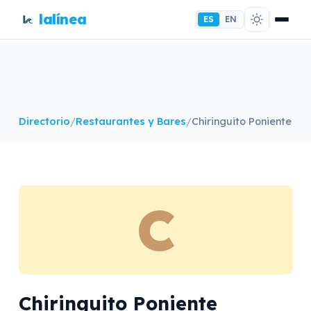
lalínea
ES
EN
Directorio
/
Restaurantes y Bares
/
Chiringuito Poniente
C
Chiringuito Poniente