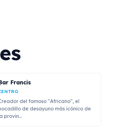
es
Bar Francis
CENTRO
Creador del famoso "Africano", el
bocadillo de desayuno más icónico de
a provin...