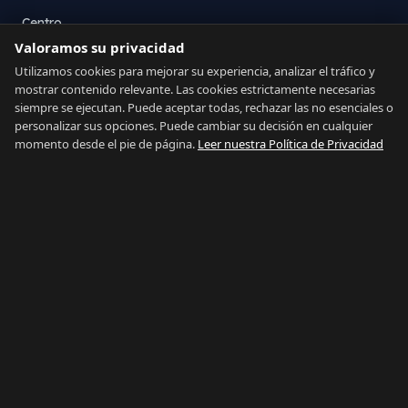
Centro
La Atunara
Valoramos su privacidad
Poniente
Utilizamos cookies para mejorar su experiencia, analizar el tráfico y
mostrar contenido relevante. Las cookies estrictamente necesarias
El Zabal
siempre se ejecutan. Puede aceptar todas, rechazar las no esenciales o
Santa Margarita
personalizar sus opciones. Puede cambiar su decisión en cualquier
La Alcaidesa
momento desde el pie de página.
Leer nuestra Política de Privacidad
LEGAL
Privacidad
Términos
Aviso Legal
Preferencias de cookies
Contacto
IDIOMA
Español