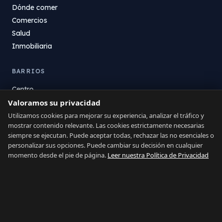
Dónde comer
Comercios
Salud
Inmobiliaria
BARRIOS
Centro
Valoramos su privacidad
La Atunara
Poniente
Utilizamos cookies para mejorar su experiencia, analizar el tráfico y
mostrar contenido relevante. Las cookies estrictamente necesarias
El Zabal
siempre se ejecutan. Puede aceptar todas, rechazar las no esenciales o
Santa Margarita
personalizar sus opciones. Puede cambiar su decisión en cualquier
La Alcaidesa
momento desde el pie de página.
Leer nuestra Política de Privacidad
LEGAL
Privacidad
Términos