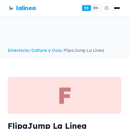
lalínea
ES
EN
Directorio
/
Cultura y Ocio
/
FlipaJump La Línea
F
FlipaJump La Línea