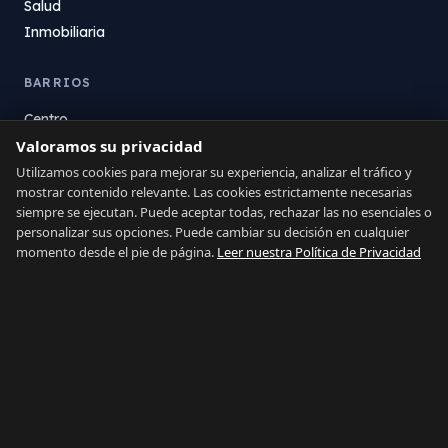
Salud
Inmobiliaria
BARRIOS
Centro
Valoramos su privacidad
La Atunara
Poniente
Utilizamos cookies para mejorar su experiencia, analizar el tráfico y
mostrar contenido relevante. Las cookies estrictamente necesarias
El Zabal
siempre se ejecutan. Puede aceptar todas, rechazar las no esenciales o
Santa Margarita
personalizar sus opciones. Puede cambiar su decisión en cualquier
La Alcaidesa
momento desde el pie de página.
Leer nuestra Política de Privacidad
LEGAL
Privacidad
Términos
Aviso Legal
Preferencias de cookies
Contacto