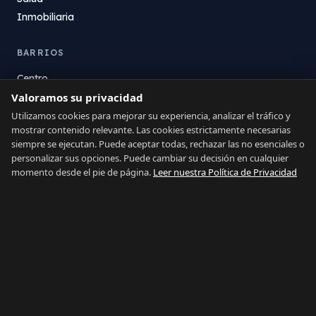
Inmobiliaria
BARRIOS
Centro
Valoramos su privacidad
La Atunara
Poniente
Utilizamos cookies para mejorar su experiencia, analizar el tráfico y
mostrar contenido relevante. Las cookies estrictamente necesarias
El Zabal
siempre se ejecutan. Puede aceptar todas, rechazar las no esenciales o
Santa Margarita
personalizar sus opciones. Puede cambiar su decisión en cualquier
La Alcaidesa
momento desde el pie de página.
Leer nuestra Política de Privacidad
LEGAL
Privacidad
Términos
Aviso Legal
Preferencias de cookies
Contacto