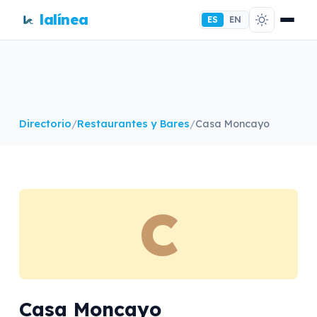
lalínea
ES
EN
Directorio
/
Restaurantes y Bares
/
Casa Moncayo
C
Casa Moncayo