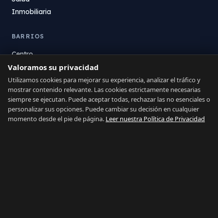
Inmobiliaria
BARRIOS
Centro
Valoramos su privacidad
La Atunara
Poniente
Utilizamos cookies para mejorar su experiencia, analizar el tráfico y
mostrar contenido relevante. Las cookies estrictamente necesarias
El Zabal
siempre se ejecutan. Puede aceptar todas, rechazar las no esenciales o
Santa Margarita
personalizar sus opciones. Puede cambiar su decisión en cualquier
La Alcaidesa
momento desde el pie de página.
Leer nuestra Política de Privacidad
LEGAL
Privacidad
Términos
Aviso Legal
Preferencias de cookies
Contacto