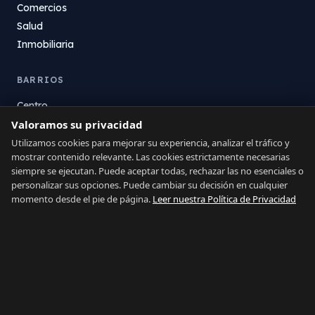
Comercios
Salud
Inmobiliaria
BARRIOS
Centro
Valoramos su privacidad
La Atunara
Poniente
Utilizamos cookies para mejorar su experiencia, analizar el tráfico y
mostrar contenido relevante. Las cookies estrictamente necesarias
El Zabal
siempre se ejecutan. Puede aceptar todas, rechazar las no esenciales o
Santa Margarita
personalizar sus opciones. Puede cambiar su decisión en cualquier
La Alcaidesa
momento desde el pie de página.
Leer nuestra Política de Privacidad
LEGAL
Privacidad
Términos
Aviso Legal
Preferencias de cookies