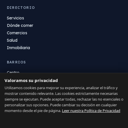
DIRECTORIO
Servicios
Dónde comer
Comercios
Salud
Inmobiliaria
BARRIOS
Centro
Valoramos su privacidad
La Atunara
Poniente
Utilizamos cookies para mejorar su experiencia, analizar el tráfico y
mostrar contenido relevante. Las cookies estrictamente necesarias
El Zabal
siempre se ejecutan. Puede aceptar todas, rechazar las no esenciales o
Santa Margarita
personalizar sus opciones. Puede cambiar su decisión en cualquier
La Alcaidesa
momento desde el pie de página.
Leer nuestra Política de Privacidad
LEGAL