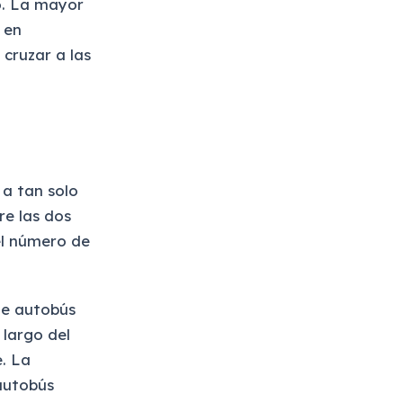
o. La mayor
 en
, cruzar a las
 a tan solo
re las dos
el número de
 de autobús
 largo del
. La
autobús