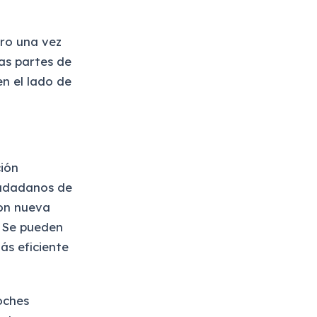
ero una vez
tas partes de
en el lado de
ción
ciudadanos de
con nueva
. Se pueden
ás eficiente
oches