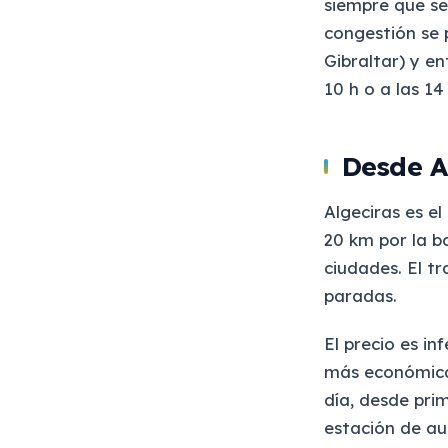
siempre que se
congestión se 
Gibraltar) y ent
10 h o a las 14
Desde A
Algeciras es e
20 km por la b
ciudades. El t
paradas.
El precio es in
más económicas
día, desde pri
estación de au