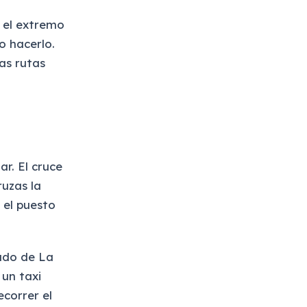
n el extremo
o hacerlo.
las rutas
ar. El cruce
ruzas la
 el puesto
lado de La
un taxi
ecorrer el