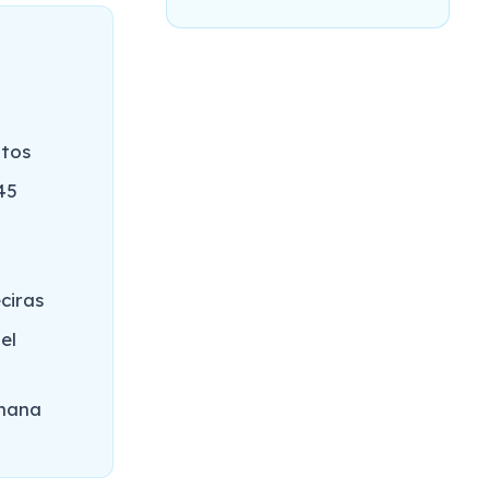
utos
45
ciras
el
emana