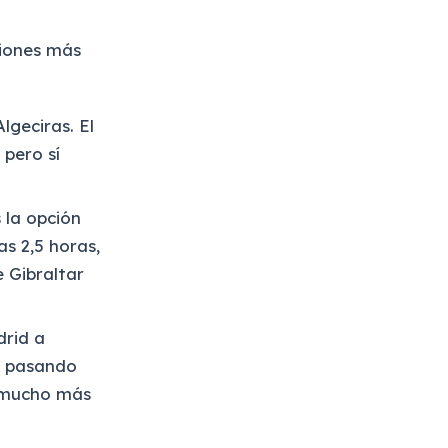
ciones más
lgeciras. El
 pero sí
 la opción
s 2,5 horas,
 Gibraltar
rid a
s pasando
o mucho más