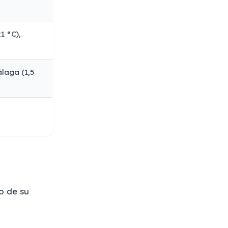
1 °C),
laga (1,5
o de su