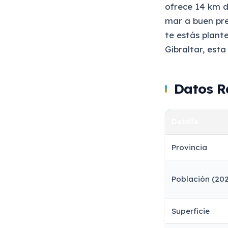
ofrece 14 km d
mar a buen prec
te estás plant
Gibraltar, est
Datos R
Detalle
Provincia
Población (20
Superficie