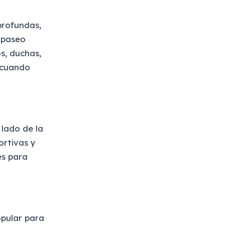
profundas,
n paseo
s, duchas,
 cuando
 lado de la
ortivas y
es para
pular para