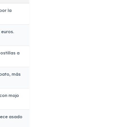
por la
 euros.
ostillas a
 pato, más
 con mojo
frece asado