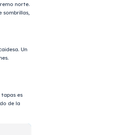
xtremo norte.
 sombrillas,
caidesa. Un
nes.
 tapas es
ado de la