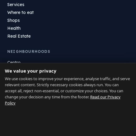
Services
Where to eat
Shops
Health
Real Estate
NEIGHBOURHOODS
Centro
La Atunara
We value your privacy
Poniente
We use cookies to improve your experience, analyse traffic, and serve
relevant content. Strictly necessary cookies always run. You can
El Zabal
accept all, reject non-essential, or customize your choices. You can
Santa Margarita
change your decision any time from the footer.
Read our Privacy
La Alcaidesa
Policy
LEGAL
Privacy