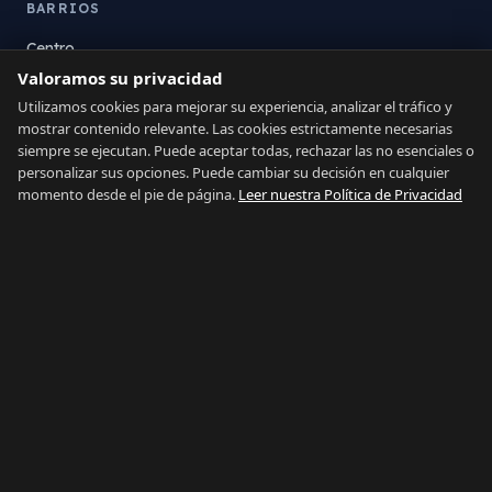
BARRIOS
Centro
Valoramos su privacidad
La Atunara
Poniente
Utilizamos cookies para mejorar su experiencia, analizar el tráfico y
mostrar contenido relevante. Las cookies estrictamente necesarias
El Zabal
siempre se ejecutan. Puede aceptar todas, rechazar las no esenciales o
Santa Margarita
personalizar sus opciones. Puede cambiar su decisión en cualquier
La Alcaidesa
momento desde el pie de página.
Leer nuestra Política de Privacidad
LEGAL
Privacidad
Términos
Aviso Legal
Preferencias de cookies
Contacto
IDIOMA
Español